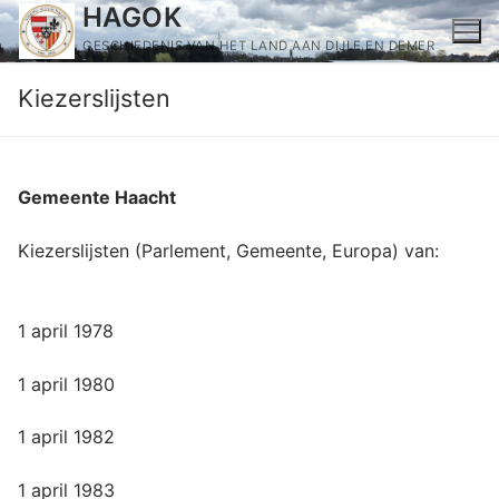
Ga
HAGOK
naar
GESCHIEDENIS VAN HET LAND AAN DIJLE EN DEMER
de
Kiezerslijsten
inhoud
Gemeente Haacht
Kiezerslijsten (Parlement, Gemeente, Europa) van:
1 april 1978
1 april 1980
1 april 1982
1 april 1983