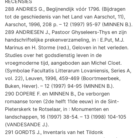
RECENSIES
288 ANDRIES G., Begijnendijk vóór 1796. (Bijdragen
tot de geschiedenis van het Land van Aarschot, 11),
Aarschot, 1996, 208 p. – 12 (1997) 95-97 (MINNEN B.).
289 ANDRIESEN J., Pastoor Ghyseleers-Thys en zijn
handschriftelijke prekenverzameling, in : E.Put, M.J.
Marinus en H. Storme (red.), Geloven in het verleden.
Studies over het godsdienstig leven in de
vroegmoderne tijd, aangeboden aan Michel Cloet.
(Symbolae Facultatis Litterarum Lovaniensis, Series A,
vol. 22), Leuven, 1996, 459-469 (Boortmeerbeek,
Buken, Hever). – 12 (1997) 94-95 (MINNEN B.).
290 DOPERE F. en MINNEN B., De verborgen
romaanse toren (2de helft 11de eeuw) in de Sint-
Pieterskerk te Rotselaar, in : Monumenten en
landschappen, 16 (1997) 38-54. – 13 (1998) 104-105
(VANDESANDE J.).
291 GORDTS J., Inventaris van het Tildonk