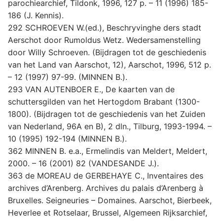
parochiearchief, Tildonk, 1996, 127 p. – 11 (1996) 185-
186 (J. Kennis).
292 SCHROEVEN W.(ed.), Beschryvinghe ders stadt
Aerschot door Rumoldus Wetz. Wedersamenstelling
door Willy Schroeven. (Bijdragen tot de geschiedenis
van het Land van Aarschot, 12), Aarschot, 1996, 512 p.
– 12 (1997) 97-99. (MINNEN B.).
293 VAN AUTENBOER E., De kaarten van de
schuttersgilden van het Hertogdom Brabant (1300-
1800). (Bijdragen tot de geschiedenis van het Zuiden
van Nederland, 96A en B), 2 dln., Tilburg, 1993-1994. –
10 (1995) 192-194 (MINNEN B.).
362 MINNEN B. e.a., Ermelindis van Meldert, Meldert,
2000. – 16 (2001) 82 (VANDESANDE J.).
363 de MOREAU de GERBEHAYE C., Inventaires des
archives d’Arenberg. Archives du palais d’Arenberg à
Bruxelles. Seigneuries – Domaines. Aarschot, Bierbeek,
Heverlee et Rotselaar, Brussel, Algemeen Rijksarchief,