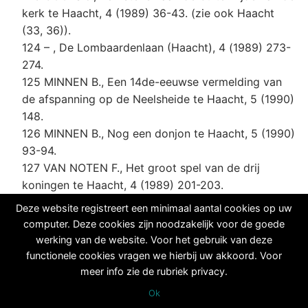
kerk te Haacht, 4 (1989) 36-43. (zie ook Haacht
(33, 36)).
124 – , De Lombaardenlaan (Haacht), 4 (1989) 273-
274.
125 MINNEN B., Een 14de-eeuwse vermelding van
de afspanning op de Neelsheide te Haacht, 5 (1990)
148.
126 MINNEN B., Nog een donjon te Haacht, 5 (1990)
93-94.
127 VAN NOTEN F., Het groot spel van de drij
koningen te Haacht, 4 (1989) 201-203.
128 – , Uit het archief van Emiel Mommens.
Deze website registreert een minimaal aantal cookies op uw
Moorddadige afrekening in 1847, 4 (1989) 155.
computer. Deze cookies zijn noodzakelijk voor de goede
129 – , Uit het archief van Emiel Mommens. Waar
werking van de website. Voor het gebruik van deze
stond de Haachtse galg ?, 4 (1989) 203.
functionele cookies vragen we hierbij uw akkoord. Voor
130 VANDEGOOR G., De geschiedenis van het
meer info zie de rubriek privacy.
Haachtse gemeentehuis, 5 (1990) 19-22.
Ok
131 VANDEGOOR G., Herinneringen aan generaal de