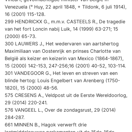
Venezuela (° Huy, 22 april 1848, + Tildonk, 6 juli 1914),
16 (2001) 115-128.
299 HENDRICKX G., m.m.v. CASTEELS R., De tragedie
van het fort Loncin nabij Luik, 14 (1999) 63-271; 15
(2000) 65-73.
300 LAUWERS J., Het wedervaren van aartshertog
Maximiliaan van Oostenrijk en prinses Charlotte van
België als keizer en keizerin van Mexico (1864-1867),
15 (2000) 142-153, 247-256;16 (2001) 40-52, 103-114.
301 VANDEGOOR G., Het leven en streven van een
blinde hertog: Louis Engelbert van Arenberg (1750-
1820), 15 (2000) 48-56.
575 CRESENS A., Veldpost uit de Eerste Wereldoorlog,
29 (2014) 220-241.
576 VANGEEL L., Over de zondagsrust, 29 (2014)
284-287.
661 MINNEN B., Hagok verwerft drie