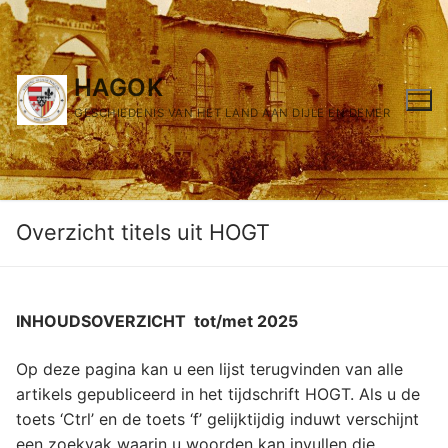
Ga
naar
de
HAGOK
inhoud
GESCHIEDENIS VAN HET LAND AAN DIJLE EN DEMER
Overzicht titels uit HOGT
INHOUDSOVERZICHT tot/met 2025
Op deze pagina kan u een lijst terugvinden van alle
artikels gepubliceerd in het tijdschrift HOGT. Als u de
toets ‘Ctrl’ en de toets ‘f’ gelijktijdig induwt verschijnt
een zoekvak waarin u woorden kan invullen die