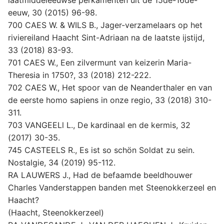
laatmiddeleeuwse perkamenten uit de 15de-16de-
eeuw, 30 (2015) 96-98.
700 CAES W. & WILS B., Jager-verzamelaars op het
riviereiland Haacht Sint-Adriaan na de laatste ijstijd,
33 (2018) 83-93.
701 CAES W., Een zilvermunt van keizerin Maria-
Theresia in 1750?, 33 (2018) 212-222.
702 CAES W., Het spoor van de Neanderthaler en van
de eerste homo sapiens in onze regio, 33 (2018) 310-
311.
703 VANGEELl L., De kardinaal en de kermis, 32
(2017) 30-35.
745 CASTEELS R., Es ist so schön Soldat zu sein.
Nostalgie, 34 (2019) 95-112.
RA LAUWERS J., Had de befaamde beeldhouwer
Charles Vanderstappen banden met Steenokkerzeel en
Haacht?
(Haacht, Steenokkerzeel)