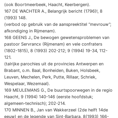
(ook Boortmeerbeek, Haacht, Keerbergen).
167 DE WACHTER A., Belangrijk bericht (1796)!, 8
(1993) 148.
(verbod op gebruik van de aanspreektitel “mevrouw”;
afkondiging in Rijmenam).
168 GEENS J., De bewogen gewetensproblemen van
pastoor Servrancx (Rijmenam) en vele confraters
(1802-1815), 8 (1993) 202-212; 9 (1994) 19-34, 112-
121.
(talrijke parochies uit de provincies Antwerpen en
Brabant, o.m. Baal, Bonheiden, Buken, Holsbeek,
Leuven, Mechelen, Perk, Putte, Rillaar, Schriek,
Wespelaar, Wezemaal).
169 MEULEMANS G., De buurtspoorwegen in de regio
Haacht, 9 (1994) 140-146 (eerste hoofdstuk;
algemeen-technisch); 202-214.
170 MINNEN B., Jan van Wakkerzeel (2de helft 14de
eeuw) en de legende van Sint-Barbara, 8(1993) 166-