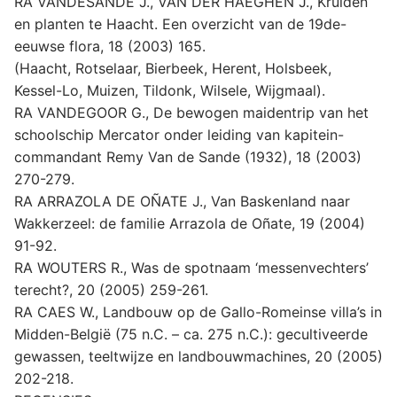
RA VANDESANDE J., VAN DER HAEGHEN J., Kruiden
en planten te Haacht. Een overzicht van de 19de-
eeuwse flora, 18 (2003) 165.
(Haacht, Rotselaar, Bierbeek, Herent, Holsbeek,
Kessel-Lo, Muizen, Tildonk, Wilsele, Wijgmaal).
RA VANDEGOOR G., De bewogen maidentrip van het
schoolschip Mercator onder leiding van kapitein-
commandant Remy Van de Sande (1932), 18 (2003)
270-279.
RA ARRAZOLA DE OÑATE J., Van Baskenland naar
Wakkerzeel: de familie Arrazola de Oñate, 19 (2004)
91-92.
RA WOUTERS R., Was de spotnaam ‘messenvechters’
terecht?, 20 (2005) 259-261.
RA CAES W., Landbouw op de Gallo-Romeinse villa’s in
Midden-België (75 n.C. – ca. 275 n.C.): gecultiveerde
gewassen, teeltwijze en landbouwmachines, 20 (2005)
202-218.