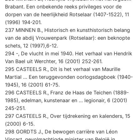
Brabant. Een onbekende reeks privileges voor de
dorpen van de heerlijkheid Rotselaar (1407-1522), 11
(1996) 194-201.
237 MINNEN B., Historisch en kunsthistorisch belang
van de abdij Vrouwenpark (Rotselaar): een beknopte
schets, 12 (1997),6-12.
294 -, De vlucht in mei 1940. Het verhaal van Hendrik
Van Bael uit Werchter, 16 (2001) 252-261.
295 CASTEELS R., Dit is het verhaal van Maurille
Martial … Een teruggevonden oorlogsdagboek (1940-
1945), 16 (2001) 61-75.
296 CASTEELS R., Franz de Haas de Teichen (1889-
1985), edelman, kunstenaar en … legionair, 6 (2001)
245-251.
297 CASTEELS R., Over tijdrekening en kalenders, 15
(2000) 6-15.
298 GORDTS J., De bewogen carrière van Léon
Vincart, gevolmachtigde minister van België in