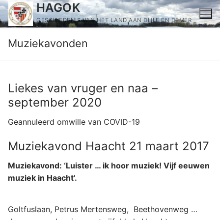
Ga
HAGOK
naar
GESCHIEDENIS VAN HET LAND AAN DIJLE EN DEMER
de
Muziekavonden
inhoud
Liekes van vruger en naa –
september 2020
Geannuleerd omwille van COVID-19
Muziekavond Haacht 21 maart 2017
Muziekavond: ‘Luister … ik hoor muziek! Vijf eeuwen
muziek in Haacht’.
Goltfuslaan, Petrus Mertensweg, Beethovenweg …